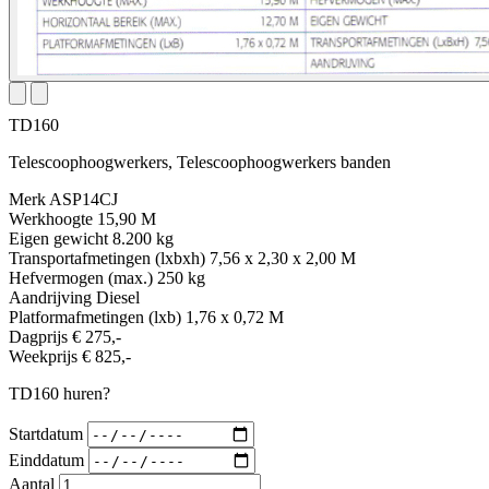
TD160
Telescoophoogwerkers, Telescoophoogwerkers banden
Merk
ASP14CJ
Werkhoogte
15,90 M
Eigen gewicht
8.200 kg
Transportafmetingen (lxbxh)
7,56 x 2,30 x 2,00 M
Hefvermogen (max.)
250 kg
Aandrijving
Diesel
Platformafmetingen (lxb)
1,76 x 0,72 M
Dagprijs
€ 275,-
Weekprijs
€ 825,-
TD160 huren?
Startdatum
Einddatum
Aantal