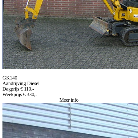
GK140
Aandrijving
Diesel
Dagprijs
€ 110,-
Weekprijs
€ 330,-
Meer info