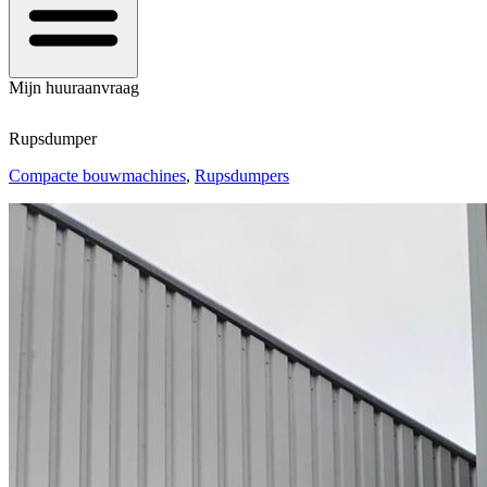
Mijn huuraanvraag
Rupsdumper
Compacte bouwmachines
,
Rupsdumpers