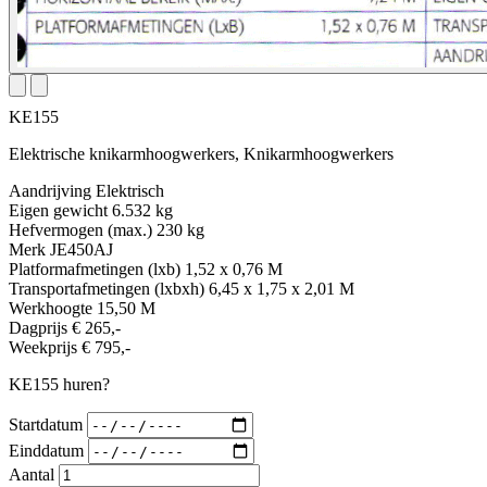
KE155
Elektrische knikarmhoogwerkers, Knikarmhoogwerkers
Aandrijving
Elektrisch
Eigen gewicht
6.532 kg
Hefvermogen (max.)
230 kg
Merk
JE450AJ
Platformafmetingen (lxb)
1,52 x 0,76 M
Transportafmetingen (lxbxh)
6,45 x 1,75 x 2,01 M
Werkhoogte
15,50 M
Dagprijs
€ 265,-
Weekprijs
€ 795,-
KE155 huren?
Startdatum
Einddatum
Aantal